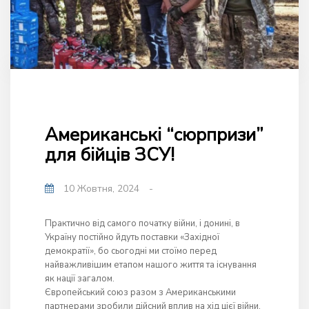
Американські “сюрпризи”
для бійців ЗСУ!
10 Жовтня, 2024
-
Практично від самого початку війни, і донині, в
Україну постійно йдуть поставки «Західної
демократії», бо сьогодні ми стоїмо перед
найважливішим етапом нашого життя та існування
як нації загалом.
Європейський союз разом з Американськими
партнерами зробили дійсний вплив на хід цієї війни,