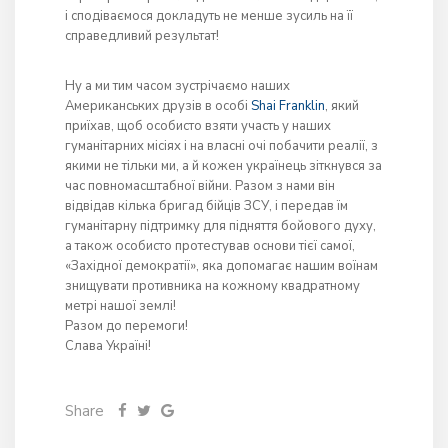
і сподіваємося докладуть не менше зусиль на її
справедливий результат!
Ну а ми тим часом зустрічаємо наших
Американських друзів в особі
Shai Franklin
, який
приїхав, щоб особисто взяти участь у наших
гуманітарних місіях і на власні очі побачити реалії, з
якими не тільки ми, а й кожен українець зіткнувся за
час повномасштабної війни. Разом з нами він
відвідав кілька бригад бійців ЗСУ, і передав їм
гуманітарну підтримку для підняття бойового духу,
а також особисто протестував основи тієї самої,
«Західної демократії», яка допомагає нашим воїнам
знищувати противника на кожному квадратному
метрі нашої землі!
Разом до перемоги!
Слава Україні!
Share