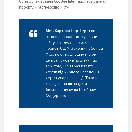
була організована GloBee International в рамках
проєкту «Партнерство міст».
Мер Харкова Ігор Терехов:
Головне зараз – це зупинити
війну. Тут дуже важлива
позиція США. Закрити небо над
Україною і над нашим містом –
це моє головне послання до
всіх, тому що зараз багато
жертв від мирного населення
через удари в авіації. Також
санкції повинні завдати
більшого тиску на Російську
Федерацію.