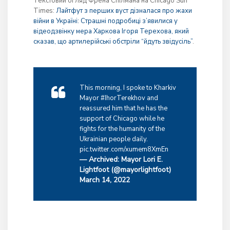
Текстовий огляд Френа Спілмана на Chicago Sun
Times:
Лайтфут з перших вуст дізналася про жахи
війни в Україні: Страшні подробиці з’явилися у
відеодзвінку мера Харкова Ігоря Терехова, який
сказав, що артилерійські обстріли “йдуть звідусіль”
.
This morning, I spoke to Kharkiv
Mayor
#IhorTerekhov
and
reassured him that he has the
support of Chicago while he
fights for the humanity of the
Ukrainian people daily.
pic.twitter.com/xumem8XmEn
— Archived: Mayor Lori E.
Lightfoot (@mayorlightfoot)
March 14, 2022