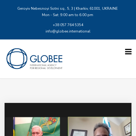
Geroyiv Nebesnoyi Sotni sq., 5, 3 | Kharkiv, 61001, UKRAINE
Mon - Sat: 9.00 am to 6.00 pm
+38 057 764 5354
info@globee.international