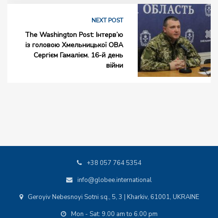
NEXT POST
The Washington Post: Інтерв’ю
із головою Хмельницької ОВА
Сергієм Гамалієм. 16-й день
війни
+38 057 764 5354
info@globee.international
Geroyiv Nebesnoyi Sotni sq., 5, 3 | Kharkiv, 61001, UKRAINE
Mon - Sat: 9.00 am to 6.00 pm