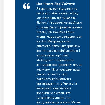
Мер Чикаго Лорі Лайтфут:
Я гарантую вам підтримку не
лише від себе та свого офісу,
але й від жителів Чикаго та
бізнесу. У нас велика українська
громада, багато родичів живе в
Україні, і ми можемо тільки
уявити, через що вам довелося
пройти. Ми продовжимо
ділитися зі світом інформацією
про те, що у вас відбувається, і
наскільки це серйозно.
Ми будемо продовжувати
надсилати всю допомогу, яку ми
зможемо. Ми згуртували нашу
ділову спільноту, щоб
допомогти громадським
організаціям тут, у Чикаго та
передмісті, надіслати всі
продукти харчування та
гуманітарні вантажі. І ми
продовжимо це робити. Ми не