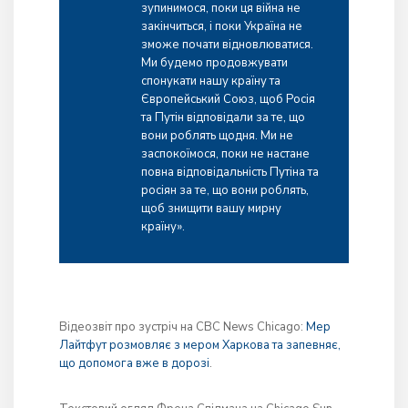
зупинимося, поки ця війна не
закінчиться, і поки Україна не
зможе почати відновлюватися.
Ми будемо продовжувати
спонукати нашу країну та
Європейський Союз, щоб Росія
та Путін відповідали за те, що
вони роблять щодня. Ми не
заспокоїмося, поки не настане
повна відповідальність Путіна та
росіян за те, що вони роблять,
щоб знищити вашу мирну
країну».
Відеозвіт про зустріч на CBC News Chicago:
Мер
Лайтфут розмовляє з мером Харкова та запевняє,
що допомога вже в дорозі
.