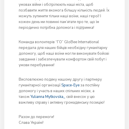
умовах війни і обстрілюють наші міста, щоб
позбавити життя якомога більшу кількість людей. Їх
можуть зупинити тільки наші воїни, наші герої! І
кожен день ми повинні пам’ятати про те, що їм
періодично потрібна допомога і підтримка!
Команда волонтерів “ГО” GloBee International
передала для наших бійців необхідну гуманітарну
допомогу, щоб наші воїни могли виконувати бойові
завдання і забезпечували комфортом свій побут і
умови перебування!
Висловлюємо подяку нашому другу і партнеру
гуманітарної організації
Space-Eye
за постійну
допомогу і участь в наших спільних місіях, а
також
Yulianna Mytkovska_
свій внесок у цю
важливу справу і активну громадянську позицію!
Разом до перемоги!
Слава Україні!