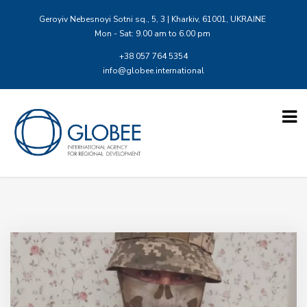
Geroyiv Nebesnoyi Sotni sq., 5, 3 | Kharkiv, 61001, UKRAINE
Mon - Sat: 9.00 am to 6.00 pm
+38 057 764 5354
info@globee.international