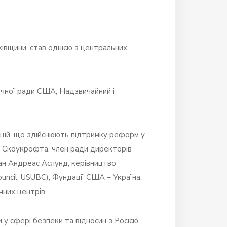
ківщини, став однією з центральних
чної ради США, Надзвичайний і
зацій, що здійснюють підтримку реформ у
м. Скоукрофта, член ради директорів
ан Андреас Аслунд, керівництво
uncil, USUBC), Фундації США – Україна,
чних центрів.
 у сфері безпеки та відносин з Росією,