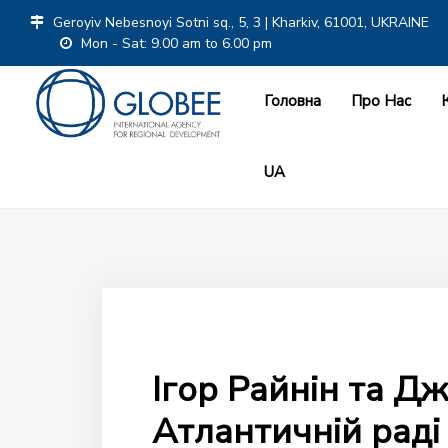
Geroyiv Nebesnoyi Sotni sq., 5, 3 | Kharkiv, 61001, UKRAINE
Mon - Sat: 9.00 am to 6.00 pm
Головна
Про Нас
UA
Ігор Райнін та Дж
Атлантичній рад