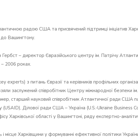
Атлантичною радою США та присвячений підтримці ініціатив Хар
і до Вашингтону.
Гербст – директор Євразійського центру ім. Патрічу Атланти
 – 2006 роках.
key experts) з питань Євразії та керівників профільних органі
і взяли заслужений співробітник Центру міжнародної безпеки і
мер, старший науковий співробітник Атлантичної ради США п
USAID), Ділової ради США – Україна (U.S.-Ukraine Business Co
фісу Харківської області у Вашингтоні, ряду експертно-аналіти
 і місце Харківщини у формуванні ефективної політики України