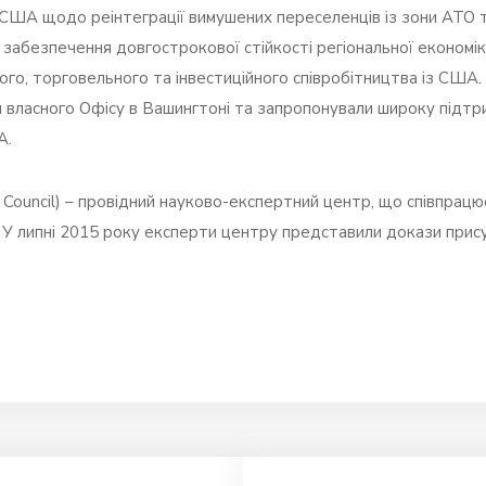
США щодо реінтеграції вимушених переселенців із зони АТО т
забезпечення довгострокової стійкості регіональної економік
ого, торговельного та інвестиційного співробітництва із США.
тя власного Офісу в Вашингтоні та запропонували широку підтри
А.
Council) – провідний науково-експертний центр, що співпрац
У липні 2015 року експерти центру представили докази присут