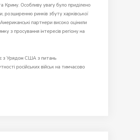
а Криму. Особливу увагу було приділено
и, розширенню ринків збуту харківської
 Американські партнери високо оцінили
мку з просування інтересів регіону на
ює з Урядом США з питань
ності російських військ на тимчасово