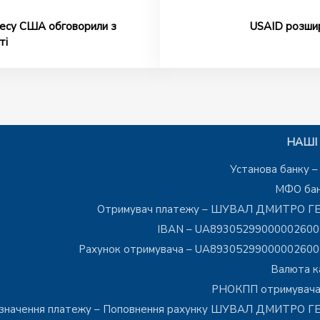
есу США обговорили з
USAID розшир
ті
НАШІ 
Установа банку 
МФО бан
Отримувач платежу – ШУВАЛ ДМИТРО Г
IBAN – UA8930529900000260
Рахунок отримувача – UA8930529900000260
Валюта к
РНОКПП отримувача
значення платежу – Поповнення рахунку ШУВАЛ ДМИТРО 