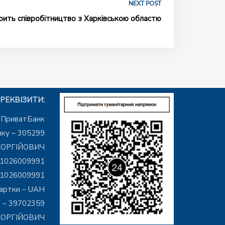
NEXT POST
ить співробітництво з Харківською областю
РЕКВІЗИТИ:
– ПриватБанк
ку – 305299
ЕОРГІЙОВИЧ
01026009991
01026009991
артки – UAH
 – 39702359
ГЕОРГІЙОВИЧ