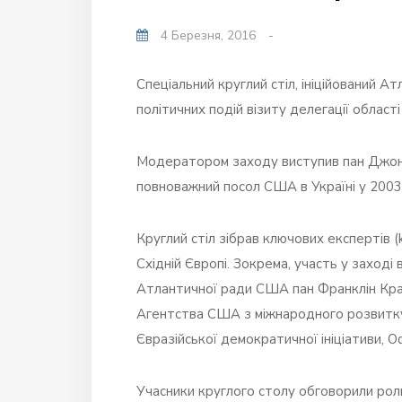
4 Березня, 2016
-
Спеціальний круглий стіл, ініційований 
політичних подій візиту делегації област
Модератором заходу виступив пан Джон 
повноважний посол США в Україні у 2003
Круглий стіл зібрав ключових експертів (
Східній Європі. Зокрема, участь у заход
Атлантичної ради США пан Франклін Кра
Агентства США з міжнародного розвитку (
Євразійської демократичної ініціативи, О
Учасники круглого столу обговорили роль