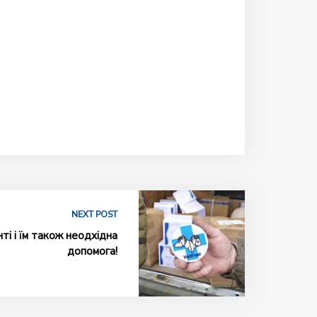
NEXT POST
і і їм також неодхідна
допомога!