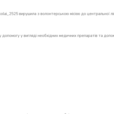
ikolai_2525 вирушила з волонтерською місією до центральної л
 допомогу у вигляді необхідних медичних препаратів та допом