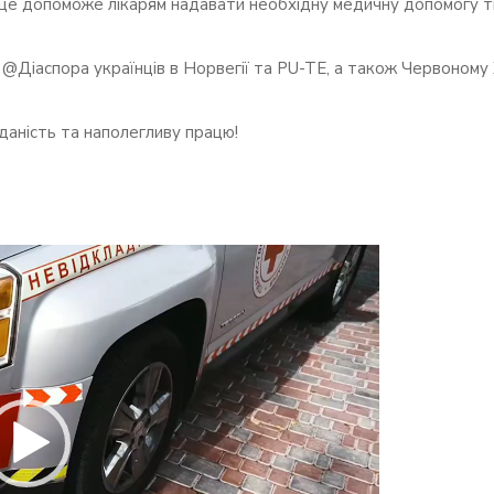
 це допоможе лікарям надавати необхідну медичну допомогу ти
@Діаспора українців в Норвегії та PU-TE, а також Червоному
даність та наполегливу працю!