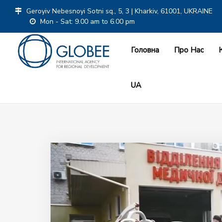
Geroyiv Nebesnoyi Sotni sq., 5, 3 | Kharkiv, 61001, UKRAINE
Mon - Sat: 9.00 am to 6.00 pm
Головна
Про Нас
UA