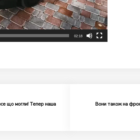
02:18
все що могли! Тепер наша
Вони також на фронт