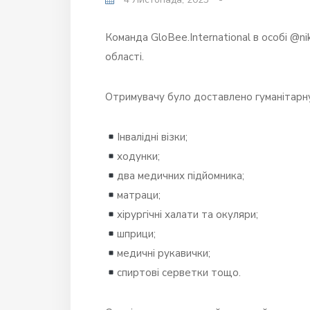
Команда GloBee.International в особі @n
області.
Отримувачу було доставлено гуманітарну
Інвалідні візки;
ходунки;
два медичних підйомника;
матраци;
хірургічні халати та окуляри;
шприци;
медичні рукавички;
спиртові серветки тощо.