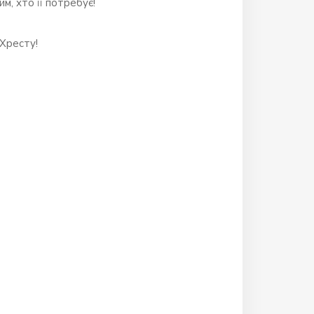
м, хто її потребує!
 Хресту!