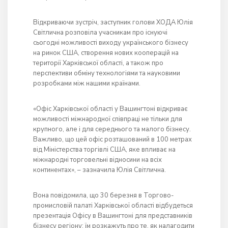
Відкриваючи зустріч, заступник голови ХОДА Юлія
Світлична розповіла учасникам про існуючі
сьогодні можливості виходу українського бізнесу
на ринок США, створення нових кооперацій на
території Харківської області, а також про
перспективи обміну технологіями та науковими
розробками між нашими країнами.
«Офіс Харківської області у Вашингтоні відкриває
можливості міжнародної співпраці не тільки для
крупного, але і для середнього та малого бізнесу.
Важливо, що цей офіс розташований в 100 метрах
від Міністерства торгівлі США, яке впливає на
міжнародні торговельні відносини на всіх
континентах», – зазначила Юлія Світлична.
Вона повідомила, що 30 березня в Торгово-
промисловій палаті Харківської області відбудеться
презентація Офісу в Вашингтоні для представників
бізнесу регіону: їм розкажуть про те, як налагодити