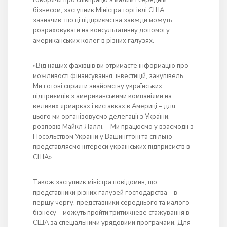
Говорячи про співпрацю з малим і середнім
бізнесом, заступник Міністра торгівлі США
зазначив, що ці підприємства завжди можуть
розраховувати на консультативну допомогу
американських колег в різних галузях.
«Від наших фахівців ви отримаєте інформацію про
можливості фінансування, інвестицій, закупівель.
Ми готові сприяти знайомству українських
підприємців з американськими компаніями на
великих ярмарках і виставках в Америці – для
цього ми організовуємо делегації з України, –
розповів Майкл Лаллі. – Ми працюємо у взаємодії з
Посольством України у Вашингтоні та спільно
представляємо інтереси українських підприємств в
США».
Також заступник міністра повідомив, що
представники різних галузей господарства – в
першу чергу, представники середнього та малого
бізнесу – можуть пройти тритижневе стажування в
США за спеціальними урядовими програмами. Для