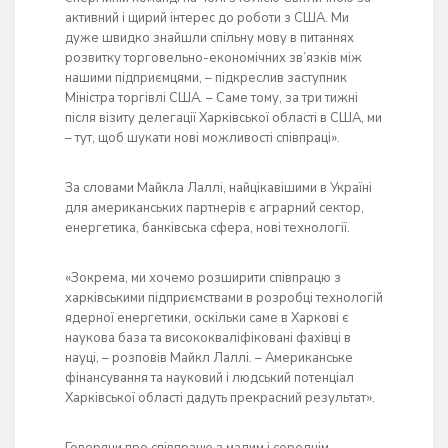
активний і щирий інтерес до роботи з США. Ми
дуже швидко знайшли спільну мову в питаннях
розвитку торговельно-економічних зв’язків між
нашими підприємцями, – підкреслив заступник
Міністра торгівлі США. – Саме тому, за три тижні
після візиту делегації Харківської області в США, ми
– тут, щоб шукати нові можливості співпраці».
За словами Майкла Лаллі, найцікавішими в Україні
для американських партнерів є аграрний сектор,
енергетика, банківська сфера, нові технології.
«Зокрема, ми хочемо розширити співпрацю з
харківськими підприємствами в розробці технологій
ядерної енергетики, оскільки саме в Харкові є
наукова база та висококваліфіковані фахівці в
науці, – розповів Майкл Лаллі. – Американське
фінансування та науковий і людський потенціал
Харківської області дадуть прекрасний результат».