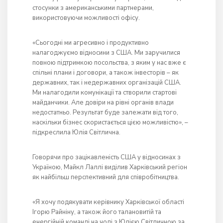
стосунки з американськими партнерами,
використовуючи можливості офісу.
«Сьогодні ми агресивно і продуктивно
налагоджуємо відносини з США. Ми заручилися
повною підтримкою посольства, з яким у нас вже є
спільні плани і договори, а також інвесторів – як
державних, так і недержавних організацій США.
Ми налагодили комунікації та створили стартові
майданчики. Але довіри на рівні органів влади
недостатньо. Результат буде залежати від того,
наскільки бізнес скористається цією можливістю», –
підкреслила Юлія Світлична.
Говорячи про зацікавленість США у відносинах з
Україною, Майкл Лаллі виділив Харківський регіон
як найбільш перспективний для співробітництва.
«Я хочу подякувати керівнику Харківської області
Ігорю Райніну, а також його талановитій та
енергійній команді на чолі з Юлією Світличною за