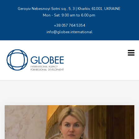
Geroyiv Nebesnoyi Sotni sq., 5, 3 | Kharkiv, 61001, UKRAINE
Mon - Sat: 9.00 am to 6.00 pm
+38 057 764 5354
info@globee.international