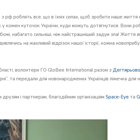
 з рф роблять все, що в їхніх силах, щоб зробити наше життя
 жах у кожен куточок України, куди можуть дотягнутися. Вони р
 божі, набагато сильніші, ніж найстрашніший задум зла! Життя
не дивлячись на жахливий відрізок нашої історії, кожна новопр
й області, волонтери ГО GloBee International разом з
Дегтярьово
арні”, та передали для новонароджених Українців ліжечка для н
 друзям і партнерам, благодійним організаціям
Space-Eye
та
G