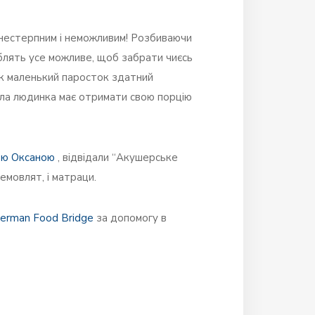
 нестерпним і неможливим! Розбиваючи
облять усе можливе, щоб забрати чиєсь
 як маленький паросток здатний
ибула людинка має отримати свою порцію
ю Оксаною
, відвідали “Акушерське
емовлят, і матраци.
erman Food Bridge
за допомогу в