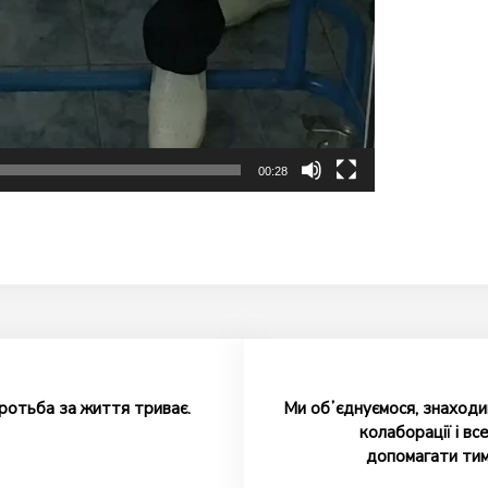
00:28
оротьба за життя триває.
Ми обʼєднуємося, знаходи
колаборації і вс
допомагати тим,