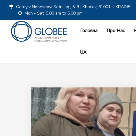
Geroyiv Nebesnoyi Sotni sq., 5, 3 | Kharkiv, 61001, UKRAINE
Mon - Sat: 9.00 am to 6.00 pm
Головна
Про Нас
UA