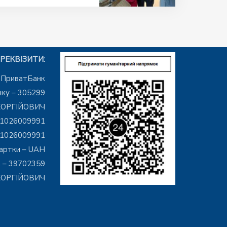
РЕКВІЗИТИ:
– ПриватБанк
ку – 305299
ЕОРГІЙОВИЧ
01026009991
01026009991
артки – UAH
 – 39702359
ГЕОРГІЙОВИЧ