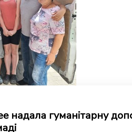
ee надала гуманітарну доп
маді