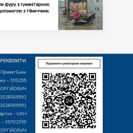
ли фуру з гуманітарною
допомогою з Німеччини.
РЕКВІЗИТИ:
– ПриватБанк
ку – 305299
ЕОРГІЙОВИЧ
01026009991
01026009991
артки – UAH
 – 39702359
ГЕОРГІЙОВИЧ