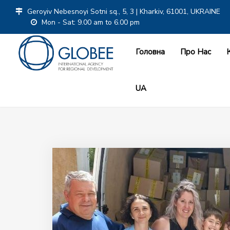
Geroyiv Nebesnoyi Sotni sq., 5, 3 | Kharkiv, 61001, UKRAINE
Mon - Sat: 9.00 am to 6.00 pm
Головна
Про Нас
UA