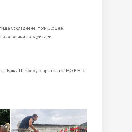
елища ускладнене, тож
GloBee
із харчовими продуктами.
а Еріку Шеферу з організації H.O.P.E. за