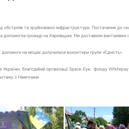
д обстрілів та зруйнованої інфраструктури. Постачання до с
 допомогла громаді на Харківщині. Ми доставили вантажівки 
ї допомоги на місцях долучилися
волонтери групи «Єдність».
України», благодійній організації Space-Eye, фонду Whitepay т
антажу з Німеччини.