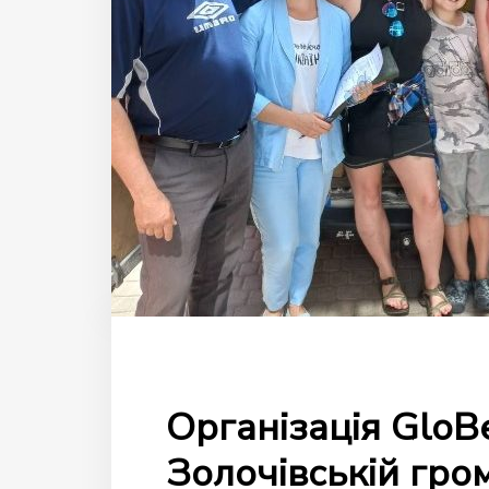
Організація GloB
Золочівській гро