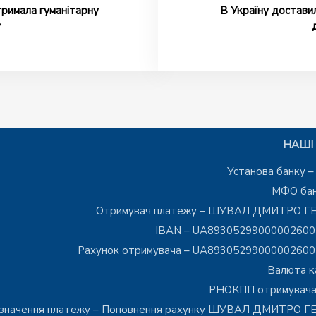
римала гуманітарну
В Україну достави
у
НАШІ 
Установа банку 
МФО бан
Отримувач платежу – ШУВАЛ ДМИТРО Г
IBAN – UA8930529900000260
Рахунок отримувача – UA8930529900000260
Валюта к
РНОКПП отримувача
значення платежу – Поповнення рахунку ШУВАЛ ДМИТРО 