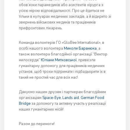
обов’язки парамедиків або асистентів хірурга з
усією мірою відповідальності. Про це йдеться не
тільки в кулуарах медичних закладів, а й відкрито зі
звернень військових медиків та працівників
прифронтових лікарень.
Команда волонтерів ГО «GloBee International», в
особі нашого волонтера
Миколи Баранюка
, а
також волонтера благодійної організації “Вектор
милосердя”
Юліани Митковської
, привезли
гуманітарну допомогу для працівників медичних
установ, щоб трохи підтримати і підбадьорити їх в
такий не простий час для всіх нас!
Дякуємо нашим друзям і партнерам благодійним
організаціям
Space-Eye
,
Lands aid
,
German Food
Bridge
за допомогу та активну участь у реалізації
наших гуманітарних місій!
Разом до перемоги!