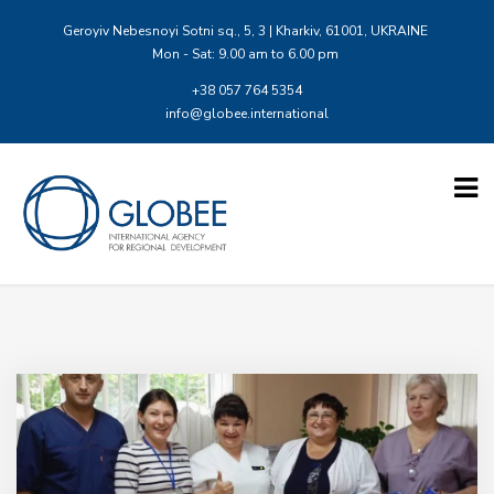
Geroyiv Nebesnoyi Sotni sq., 5, 3 | Kharkiv, 61001, UKRAINE
Mon - Sat: 9.00 am to 6.00 pm
+38 057 764 5354
info@globee.international