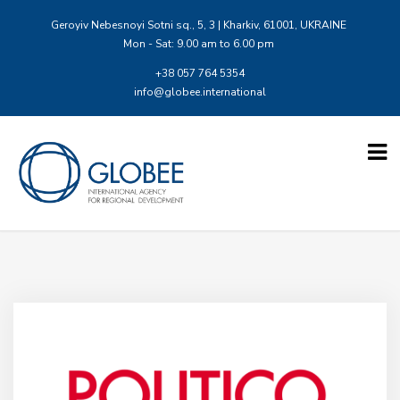
Geroyiv Nebesnoyi Sotni sq., 5, 3 | Kharkiv, 61001, UKRAINE
Mon - Sat: 9.00 am to 6.00 pm
+38 057 764 5354
info@globee.international