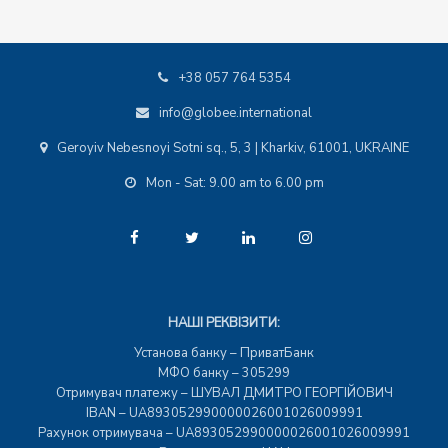
+38 057 764 5354
info@globee.international
Geroyiv Nebesnoyi Sotni sq., 5, 3 | Kharkiv, 61001, UKRAINE
Mon - Sat: 9.00 am to 6.00 pm
НАШІ РЕКВІЗИТИ:
Установа банку – ПриватБанк
МФО банку – 305299
Отримувач платежу – ШУВАЛ ДМИТРО ГЕОРГІЙОВИЧ
IBAN – UA893052990000026001026009991
Рахунок отримувача – UA893052990000026001026009991