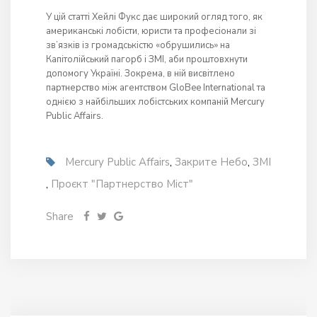
У цій статті Хейлі Фукс дає широкий огляд того, як
американські лобісти, юристи та професіонали зі
зв’язків із громадськістю «обрушились» на
Капітолійський пагорб і ЗМІ, аби проштовхнути
допомогу Україні. Зокрема, в ній висвітлено
партнерство між агентством GloBee International та
однією з найбільших лобістських компаній Mercury
Public Affairs.
Mercury Public Affairs
,
Закрите Небо
,
ЗМІ
,
Проєкт "Партнерство Міст"
Share