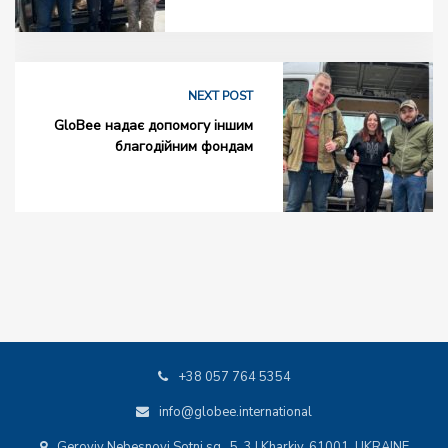
NEXT POST
GloBee надає допомогу іншим
благодійним фондам
+38 057 764 5354
info@globee.international
Geroyiv Nebesnoyi Sotni sq., 5, 3 | Kharkiv, 61001, UKRAINE