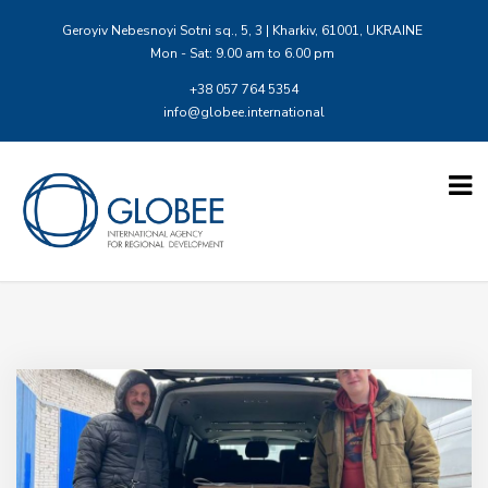
Geroyiv Nebesnoyi Sotni sq., 5, 3 | Kharkiv, 61001, UKRAINE
Mon - Sat: 9.00 am to 6.00 pm
+38 057 764 5354
info@globee.international