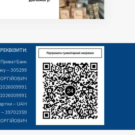
РЕКВІЗИТИ:
– ПриватБанк
ку – 305299
ЕОРГІЙОВИЧ
01026009991
01026009991
артки – UAH
 – 39702359
ГЕОРГІЙОВИЧ