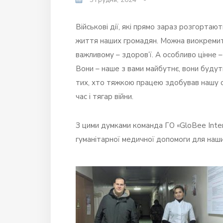
Військові дії, які прямо зараз розгортают
життя наших громадян. Можна виокремити
важливому – здоров’ї. А особливо цінне –
Вони – наше з вами майбутнє, вони будуть р
тих, хто тяжкою працею здобував нашу с
час і тягар війни.
З цими думками команда ГО «GloBee Intern
гуманітарної медичної допомоги для наши