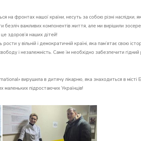
ься на фронтах нашої країни, несуть за собою різні наслідки, як
 безліч важливих компонентів життя, але ми вирішили зосеред
 це здоров’я наших дітей!
ости у вільній і демократичній країні, яка пам’ятає свою історі
вободу і незалежність. Саме їм необхідно забезпечити гідний
ational» вирушила в дитячу лікарню, яка знаходиться в місті Б
х маленьких підростаючих Українців!