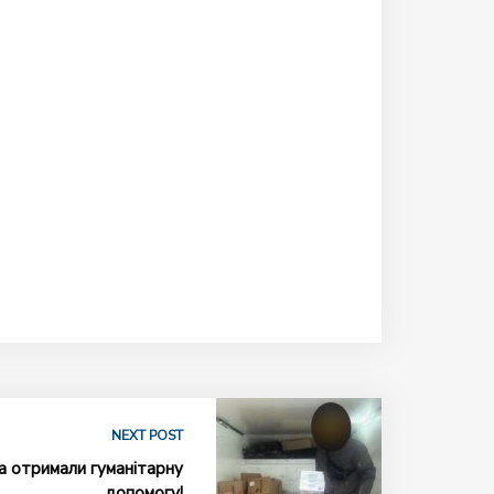
NEXT POST
а отримали гуманітарну
допомогу!