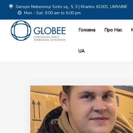
Geroyiv Nebesnoyi Sotni sq., 5, 3 | Kharkiv, 61001, UKRAINE
Mon - Sat: 9.00 am to 6.00 pm
Головна
Про Нас
UA