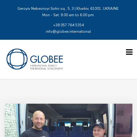
Geroyiv Nebesnoyi Sotni sq., 5, 3 | Kharkiv, 61001, UKRAINE
Mon - Sat: 9.00 am to 6.00 pm
+38 057 764 5354
info@globee.international