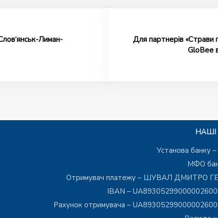
-Слов‘янськ-Лиман-
Для партнерів «Страви 
GloBee 
НАШІ 
Установа банку 
МФО бан
Отримувач платежу – ШУВАЛ ДМИТРО Г
IBAN – UA8930529900000260
Рахунок отримувача – UA8930529900000260