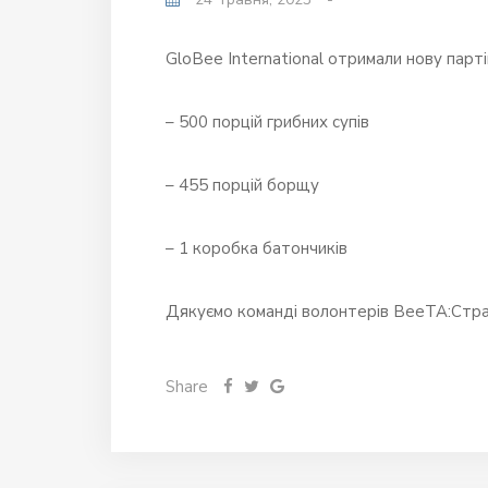
GloBee International отримали нову парті
– 500 порцій грибних супів
– 455 порцій борщу
– 1 коробка батончиків
Дякуємо команді волонтерів BeeTA:Стра
Share