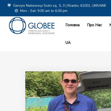
Geroyiv Nebesnoyi Sotni sq., 5, 3 | Kharkiv, 61001, UKRAINE
Mon - Sat: 9.00 am to 6.00 pm
Головна
Про Нас
UA