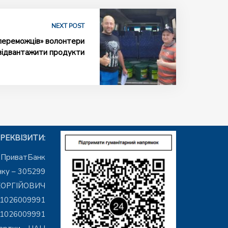
NEXT POST
переможців» волонтери
відвантажити продукти
РЕКВІЗИТИ:
– ПриватБанк
ку – 305299
ЕОРГІЙОВИЧ
01026009991
01026009991