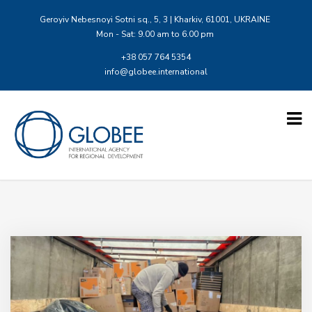
Geroyiv Nebesnoyi Sotni sq., 5, 3 | Kharkiv, 61001, UKRAINE
Mon - Sat: 9.00 am to 6.00 pm
+38 057 764 5354
info@globee.international