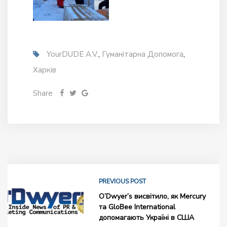
YourDUDE A.v.
,
Гуманітарна Допомога
,
Харків
Share
PREVIOUS POST
O’Dwyer’s висвітило, як Mercury
та GloBee International
допомагають Україні в США