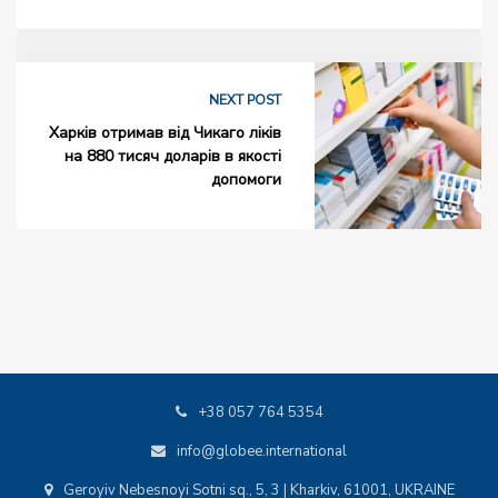
NEXT POST
Харків отримав від Чикаго ліків
на 880 тисяч доларів в якості
допомоги
+38 057 764 5354
info@globee.international
Geroyiv Nebesnoyi Sotni sq., 5, 3 | Kharkiv, 61001, UKRAINE