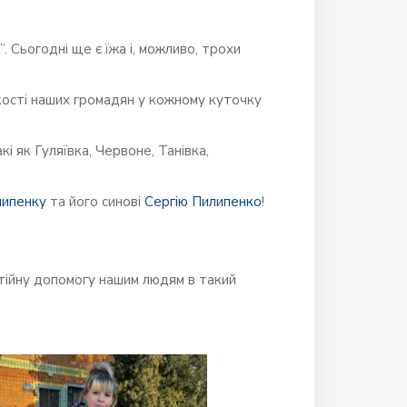
. Сьогодні ще є їжа і, можливо, трохи
лькості наших громадян у кожному куточку
і як Гуляївка, Червоне, Танівка,
липенку
та його синові
Сергію Пилипенко
!
тійну допомогу нашим людям в такий