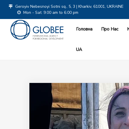
Geroyiv Nebesnoyi Sotni sq., 5, 3 | Kharkiv, 61001, UKRAINE
Mon - Sat: 9.00 am to 6.00 pm
Головна
Про Нас
UA