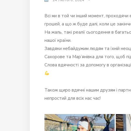
Всі ми в той чи інший момент, проходячи 
грошей, а що ж буде далі, коли це закінч
На жаль, такі реалії сьогодення в багать
нашої країни.
Завдяки небайдужим людям та їхній неоцін
Сахорове та Мар’янівка для того, щоб п
Слова вдячності за допомогу в організаці
Також щиро вдячні нашим друзям і партн
непростий для всіх нас час!