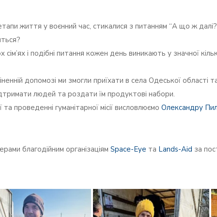
етапи життя у воєнний час, стикалися з питанням “А що ж далі?”
иться?
ох сім’ях і подібні питання кожен день виникають у значної кі
енній допомозі ми змогли приїхати в села Одеської області так
ідтримати людей та роздати їм продуктові набори.
ї та проведенні гуманітарної місії висловлюємо
Олександру Пи
ерами благодійним організаціям
Space-Eye
та
Lands-Aid
за пос