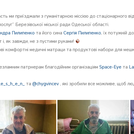
ть ми приїзджали з гуманітарною міссією до стаціонарного ві
ослуг” Березівської міської ради Одеської області.
ндра Пилипенко
та його сина
Сергія Пилипенко
, їх потужній д
 і, як завжди, не з пустими руками!
ві комфортні медичні матраци та продуктові набори для мешка
незламним патрнерам благодійним організаціям
Space-Eye
та
La
_e_s_h_e_n_
та
@chygvincev
, які зробили все можливе, щоб л