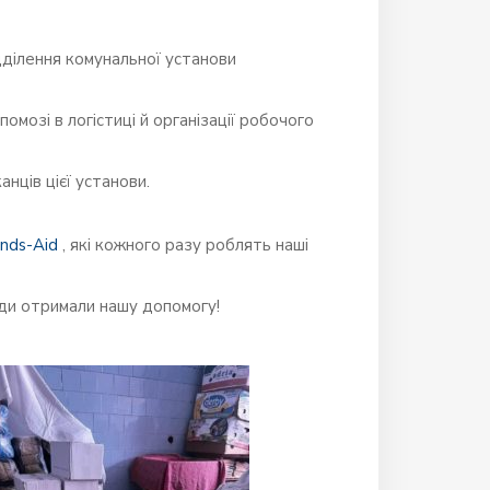
дділення комунальної установи
опомозі в логістиці й організації робочого
нців цієї установи.
nds-Aid
, які кожного разу роблять наші
юди отримали нашу допомогу!