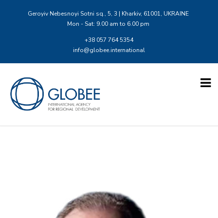
Geroyiv Nebesnoyi Sotni sq., 5, 3 | Kharkiv, 61001, UKRAINE
Mon - Sat: 9.00 am to 6.00 pm
+38 057 764 5354
info@globee.international