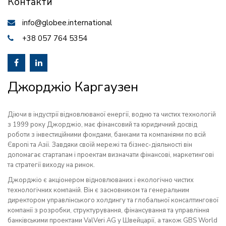
Контакти
info@globee.international
+38 057 764 5354
Джорджіо Каргаузен
Діючи в індустрії відновлюваної енергії, водню та чистих технологій
з 1999 року Джорджіо, має фінансовий та юридичний досвід
роботи з інвестиційними фондами, банками та компаніями по всій
Європі та Азії. Завдяки своїй мережі та бізнес-діяльності він
допомагає стартапам і проектам визначати фінансові, маркетингові
та стратегії виходу на ринок.
Джорджіо є акціонером відновлюваних і екологічно чистих
технологічних компаній. Він є засновником та генеральним
директором управлінського холдингу та глобальної консалтингової
компанії з розробки, структурування, фінансування та управління
банківськими проектами ValVeri AG у Швейцарії, а також GBS World