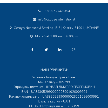
+38 057 764 5354
info@globee.international
Geroyiv Nebesnoyi Sotni sq., 5, 3 | Kharkiv, 61001, UKRAINE
Mon - Sat: 9.00 am to 6.00 pm
НАШІ РЕКВІЗИТИ:
Установа банку – ПриватБанк
МФО банку – 305299
Отримувач платежу – ШУВАЛ ДМИТРО ГЕОРГІЙОВИЧ
IBAN – UA893052990000026001026009991
Рахунок отримувача – UA893052990000026001026009991
Валюта картки – UAH
РНОКПП отримувача – 39702359