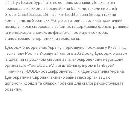
s.à.r.l. у Люксембурзі та їхніх дочірніх компаній. До цього він
працював з кількома інвестиційними банками, такими як Zurich
Group, Credit Suisse, LGT Bank in Liechtenstein Group, і такими
компаніями, як Solemaxx AG, де він отримав великий практичний
досвід у якості створювача закритих та державних фондів, радника
та менеджера, а також як фінансист проектів у секторах
відновлюваної енергетики та технологій.
Джорджіо добре знає Україну, періодично проживав у Києві. Під
час нападу Росії на Україну 24 лютого 2022 року Джорджіо разом
із друзями та родиною створив загальноєвропейську неурядову
організацію «YourDUDE e.V.». зі штаб-квартирою в Гамбурзі/
Німеччина. «DUDE» розшифровується як «Демократична Україна,
Демократична Європа» і активно займається організацією
допомоги, фондів та кількох проектів для сталої реконструкції та
розвитку.